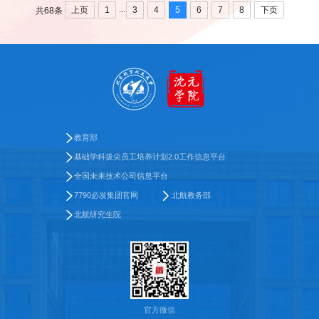
...
上页
1
3
4
5
6
7
8
下页
共68条
教育部
基础学科拔尖员工培养计划2.0工作信息平台
全国未来技术公司信息平台
7790必发集团官网
北航教务部
北航研究生院
官方微信