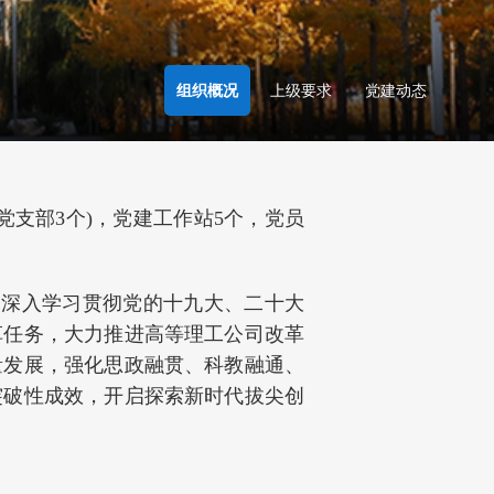
组织概况
上级要求
党建动态
生党支部3个)，党建工作站5个，党员
，深入学习贯彻党的十九大、二十大
革任务，大力推进高等理工公司改革
量发展，强化思政融贯、科教融通、
突破性成效，开启探索新时代拔尖创