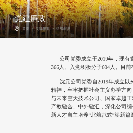
党建廉政
首页
>
党建廉政
>
组织概况
公司党委成立于2019年，现有
366人、入党积极分子604人。目
沈元公司党委自2019年成立
精神，牢牢把握社会主义办学方向
与未来空天技术公司、国家卓越工
产教融合、中外融汇，深化公司综
新人才自主培养“北航范式”崭新篇