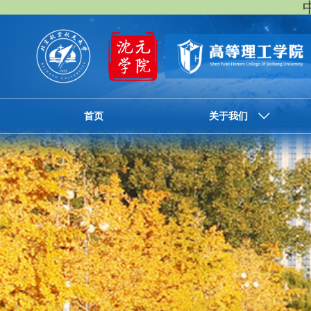
首页
关于我们