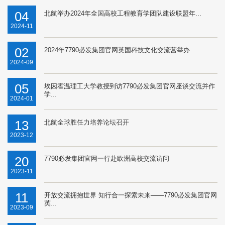
04
北航举办2024年全国高校工程教育学团队建设联盟年...
2024-11
02
2024年7790必发集团官网英国科技文化交流营举办
2024-09
05
埃因霍温理工大学教授到访7790必发集团官网座谈交流并作
学...
2024-01
13
北航全球胜任力培养论坛召开
2023-12
20
7790必发集团官网一行赴欧洲高校交流访问
2023-11
11
开放交流拥抱世界 知行合一探索未来——7790必发集团官网
英...
2023-09