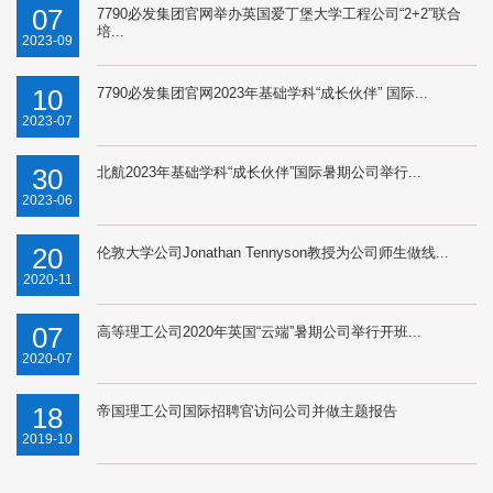
07
7790必发集团官网举办英国爱丁堡大学工程公司“2+2”联合
培...
2023-09
10
7790必发集团官网2023年基础学科“成长伙伴” 国际...
2023-07
30
北航2023年基础学科“成长伙伴”国际暑期公司举行...
2023-06
20
伦敦大学公司Jonathan Tennyson教授为公司师生做线...
2020-11
07
高等理工公司2020年英国“云端”暑期公司举行开班...
2020-07
18
帝国理工公司国际招聘官访问公司并做主题报告
2019-10