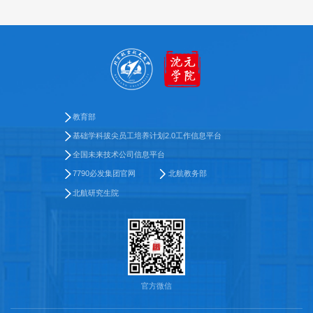
教育部
基础学科拔尖员工培养计划2.0工作信息平台
全国未来技术公司信息平台
7790必发集团官网
北航教务部
北航研究生院
官方微信