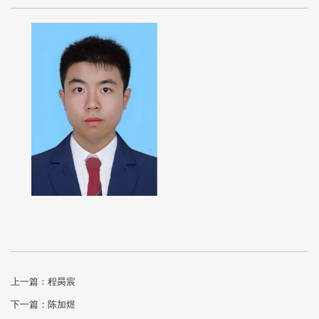
上一篇：
程昺宸
下一篇：
陈加煜