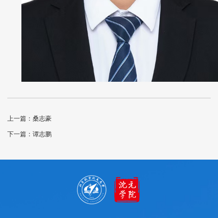
上一篇：
桑志豪
下一篇：
谭志鹏