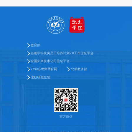
教育部
基础学科拔尖员工培养计划2.0工作信息平台
全国未来技术公司信息平台
7790必发集团官网
北航教务部
北航研究生院
官方微信