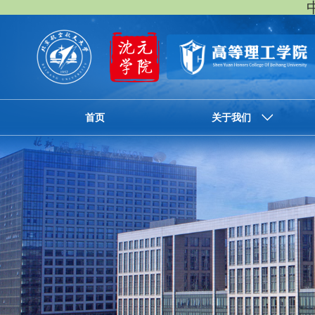
首页
关于我们