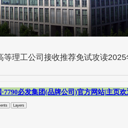
网高等理工公司接收推荐免试攻读202