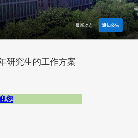
最新动态
通知公告
5年研究生的工作方案