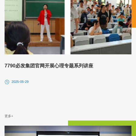
7790必发集团官网开展心理专题系列讲座
2025-05-29
更多+