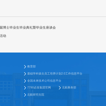
021届博士毕业生毕业典礼暨毕业生座谈会
流活动
教育部
基础学科拔尖员工培养计划2.0工作信息平台
全国未来技术公司信息平台
7790必发集团官网
北航教务部
北航研究生院