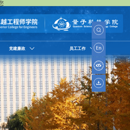
您
党建廉政
员工工作