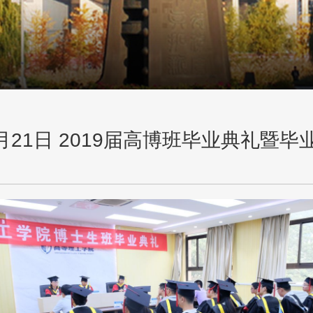
6月21日 2019届高博班毕业典礼暨