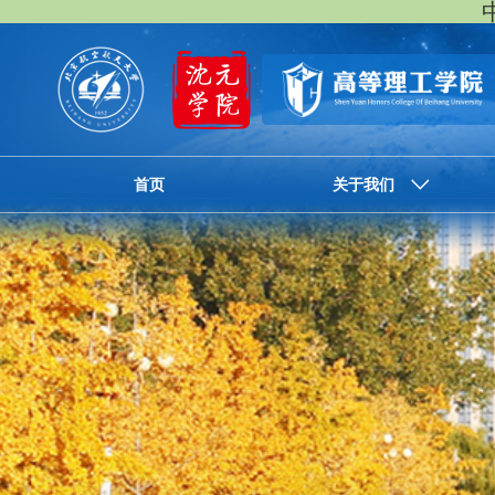
首页
关于我们