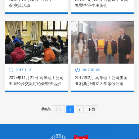
茶”交流活动
礼暨毕业生座谈会
2017-11-21
2017-02-08
2017年11月21日 高等理工公司
2017年2月 高等理工公司美国
出国经验交流讨论会暨致远沙
亚利桑那州立大学寒假公司
龙
上页
1
2
下页
共8条