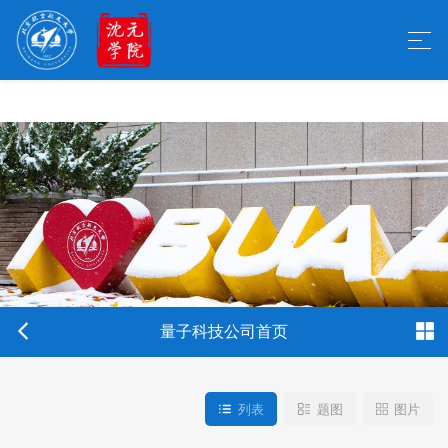
中国·7790必发集团(品牌公司)官方网站|主页欢
迎您
量子科技公司首页
列表
题图
图片